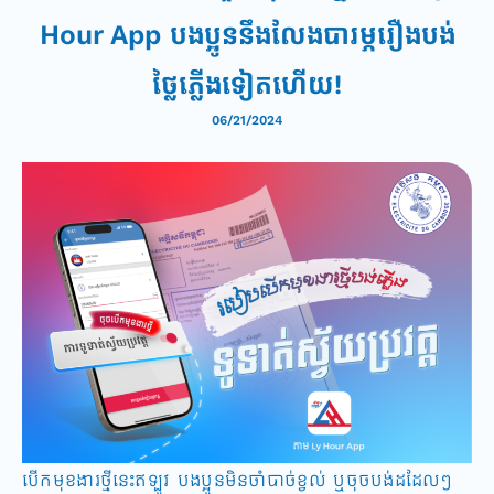
Hour App បងប្អូននឹងលែងបារម្ភរឿងបង់
ថ្លៃភ្លើងទៀតហើយ!
06/21/2024
បើកមុខងារថ្មីនេះ​ឥឡូវ បងប្អូនមិនចាំបាច់ខ្វល់ ឬចុចបង់ដដែលៗ