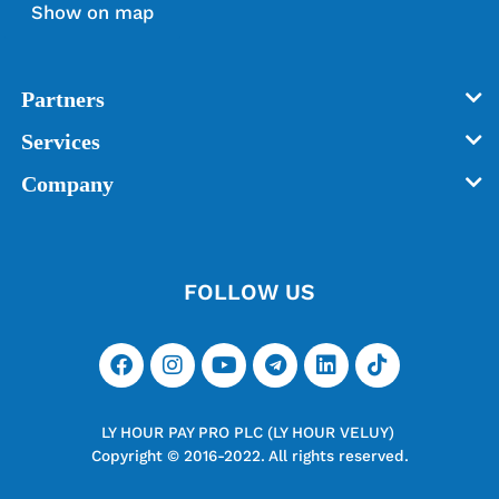
Show on map
យ៉ាងណាជាមួយ ភ្នាក់ងារ លី
ហួរ វេរលុយ​ ឬ Ly Hour App
លោកអ្នកអាចធ្វើការទទាត់
Partners
ប្រតិបិត្តការទំាងនោះបានយ៉ាង
ងាយស្រួល៕
Services
#LHPP #LyhourVeluy
Company
#Billpayment
FOLLOW US
LY HOUR PAY PRO PLC (LY HOUR VELUY)
Copyright © 2016-2022. All rights reserved.