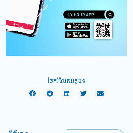
ចែករំលែកអត្ថបទ