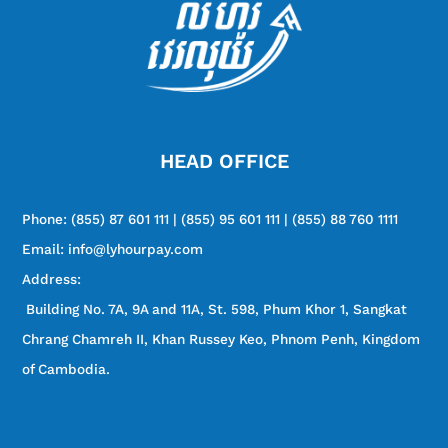
​ជាមួយវិធីងាយៗ ដើម្បី​បង់
វិក្កយបត្រជាមួយ​ ភ្នាក់ងារ លី
ហួរ វេរលុយ​ ឬ Ly Hour
App។
លោកអ្នកអាចបង់វិក្កយបត្រទំាង
នេះជាមួយភ្នាក់ងារ លី ហួរ
HEAD OFFICE
វេរលុយទំាង​ ២៥ ខេត្ត/រាជធានី
ដែលមាននៅជិតអ្នកបំផុត
Phone:
(855) 87 601 111 | (855) 95 601 111 | (855) 88 760 1111
សំរាប់ការបង់ប្រាក់ជាមួយ Ly
Email: info@lyhourpay.com
Hour App​ លោកអ្នកគ្រាន់តែ
Address:
ចូល
វាយចំ
Building No. 7A, 9A and 11A, St. 598, Phum Khor 1, Sangkat
ទៅ
វាយ
ទឹកប្រា
Chrang Chamreh II, Khan Russey Keo, Phnom Penh, Kingdom
ចុច
កាន់
ជ្រើសរើស
លេខសំ
រួចវា
ទូទាត់
of Cambodia.
Ly
ស្ថាប័ន
គាល់
លេខសំ
វិក្កយបត្រ
Hour
អតិថិជន
ជា
App
ការស្
មិនថានៅទីកន្លែងណា ឬរវល់