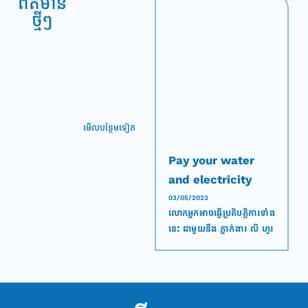
ព័ត៌មាន
ថ្មីៗ
មើល​បន្ថែម​ទៀត
ក្រុមហ៊ុន លី ហួរ គ្រុប
Pay your water
ចូលរួមក្នុងកម្មវិធីវេទិការ
and electricity
សេដ្ឋកិច្ចឆ្នាំ២០២៣ នៅ
bills with Ly Hour.
17/07/2023
03/05/2023
សកម្មភាព ក្រុមហ៊ុន លី ហួរ
លោកអ្នកអាចធ្វើប្រតិបត្តិការទាំង
ថ្ងៃទី១៦ កក្កដា ២០២៣
Save money, save
គ្រុប ចូលរួមក្នុងកម្មវិធីវេទិការ
នេះ ជាមួយនឹង​ ភ្នាក់ងារ លី ហួរ
ដែលធ្វេី
time, and pay
សេដ្ឋកិច្ចឆ្នាំ២០២៣​ នៅថ្ងៃទី១៦
វេរលុយ​ ឬ Ly Hour App ​
នៅសាលសន្និសិទ កោះ
anywhere!
កក្កដា ២០២៣ ដែលធ្វេី
លោកអ្នកអាចធ្វើការទូទាត់
ពេជ្រ
នៅសាលសន្និសិទ កោះពេជ្យ
វិក្កយបត្រទំាងនេះបានពីគ្រប់ទី
កន្លែង។