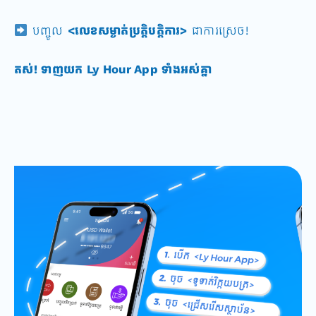
បញ្ចូល
<លេខសម្ងាត់ប្រត្តិបត្តិការ>
ជាការស្រេច!
តស់! ទាញយក
Ly Hour App ទាំងអស់គ្នា