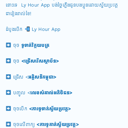
នោះទេ Ly Hour App បង់ថ្លៃភ្លើងជូនបងប្អូនដោយស្វ័យប្រវត្ត
ជារៀងរាល់ខែ!
ដំបូងបើក
Ly Hour App
ចុច
ទូទាត់វិក្កយបត្រ
ចុច
<ជ្រើសរើសស្ថាប័ន>
ជ្រើស <
អគ្គិសនីកម្ពុជា>
បញ្ចូល <
លេខសំគាល់អតិថិជន>
ចុចបើក
<ការទូទាត់ស្វ័យប្រវត្ត>
ចុចលើពាក្យ
<ការទូតាត់ស្វ័យប្រវត្ត>