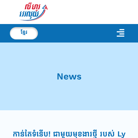
ខ្មែរ
News
កាន់តែទំនើប! ជាមួយមុខងារថ្មី របស់ Ly