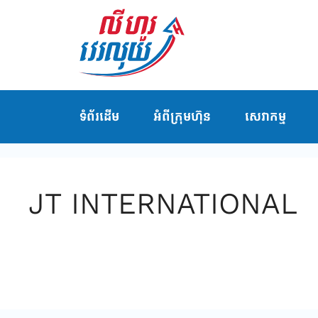
ទំព័រដើម
អំពីក្រុមហ៊ុន
សេវាកម្ម
JT INTERNATIONAL