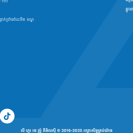
 1111
ផ្លូ
់ច្រាំងចំរេះទី២ ខណ្ឌ
លី ហួរ ផេ ប្រ៉ូ ភីអិលស៊ី © 2016-2025 រក្សា​រ​សិទ្ធ​គ្រប់យ៉ាង