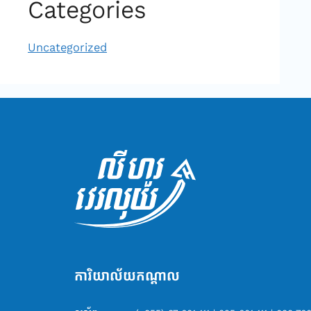
Categories
Uncategorized
ការិយាល័យ​ក​ណ្តា​ល