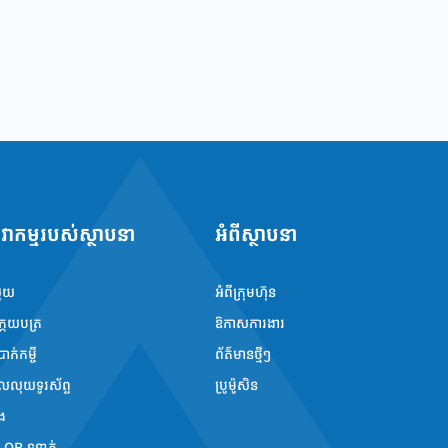
វាកម្មរបស់ស្ថាបនា
អំពីស្ថាបនា
លុយ
អំពីក្រុមហ៊ុន
ិក្កយបត្រ
ឱកាសការងារ
រាក់កម្ចី
ព័ត៌មានថ្មីៗ
ូលលុយទូរស័ព្ទ
ប្រូម៉ូសិន
ង
ន QR ទូទាត់