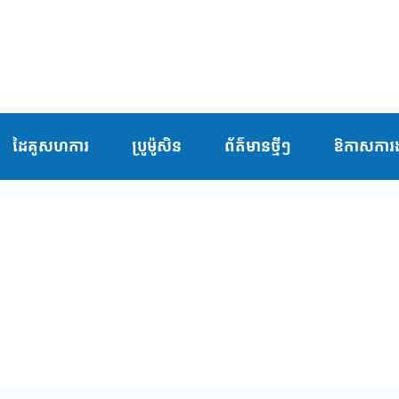
ដៃគូសហការ
ប្រូម៉ូសិន
ព័ត៌មានថ្មីៗ
ឱកាសការង