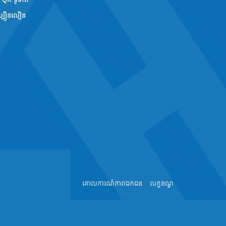
វល្បឿនលឿន
គោលការណ៍​ភាព​ឯកជន
លក្ខខណ្ឌ