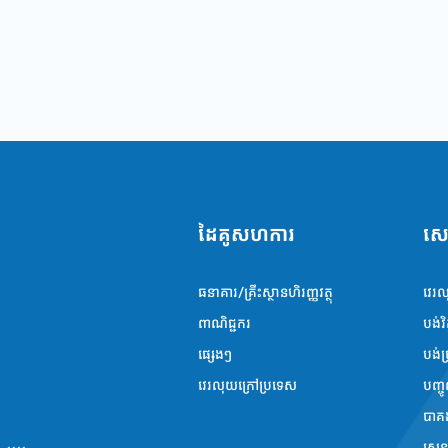
ដៃគូសហការ
សេ
ធនាគារ/គ្រឹះស្ថាន​​ហិរញ្ញវត្ថុ
វេរ
ពាណិជ្ជករ
បង់វ
ផ្សេងៗ
បង់ប្
វេរលុយក្រៅប្រទេស
បញ្ច
បាគ
ស្កេ