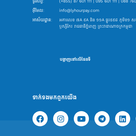
(+855) 87 601 111 | 095 601 111 | 088 760
ទូរស័ព្ទ:
info@lyhourpay.com
អ៊ីមែល:
អគារលេខ ៧A ៩A និង ១១A ផ្លូវ៥៩៨ ភូមិខ១ សង្កាត
អាស័យដ្ឋាន:
ឫស្សីកែវ រាជធានីភ្នំពេញ ព្រះរាជាណាចក្រកម្ពុជា
បង្ហាញនៅលើផែនទី
ទាក់ទង​មក​ពួក​យើង