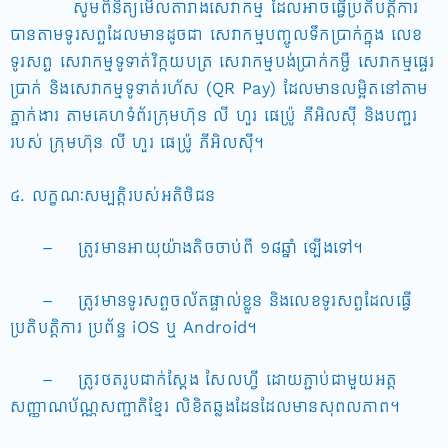
សូមពិនិត្យមើលតារាងសេវាកម្ម ដែលអាចធ្វើប្រតិបត្តិការ
បានតាមទូរសព្ទដែលមានដូចជា សេវាកម្មបញ្ចូលទឹកប្រាក់ក្នុង លេខ
ទូរសព្ទ សេវាកម្មទូទាត់វិក្កយបត្រ សេវាកម្មបង់ប្រាក់កម្ចី សេវាកម្មផ្ទេរ
ប្រាក់ និងសេវាកម្មទូទាត់រហ័ស (QR Pay) ដែលមានលម្អិតនៅតាម
ភ្នាក់ងារ តាមគេហទំព័រក្រុមហ៊ុន លី ហួរ ផេប្រ៉ូ ភីអិលស៊ី និងបញ្ជរ
របស់ ក្រុមហ៊ុន លី ហួរ ផេប្រ៉ូ ភីអិលស៊ី។
៤. លក្ខណៈសម្បត្តិរបស់អតិថិជន
– ត្រូវមានអាយុយ៉ាងតិចចាប់ពី ១៨ឆ្នាំ ឡើងទៅ។
– ត្រូវមានទូរសព្ទចល័តផ្ទាល់ខ្លួន និងលេខទូរសព្ទដែលធ្វើ
ប្រតិបត្តិការ ប្រព័ន្ធ iOS ឬ Android។
– ត្រូវថតរូបជាក់ស្តែង សែលហ្វី ដោយភ្ជាប់ជាមួយអត្ត
សញ្ញាណប័ណ្ណសញ្ជាតិខ្មែរ លិខិតឆ្លងដែនដែលមានសុពលភាព។