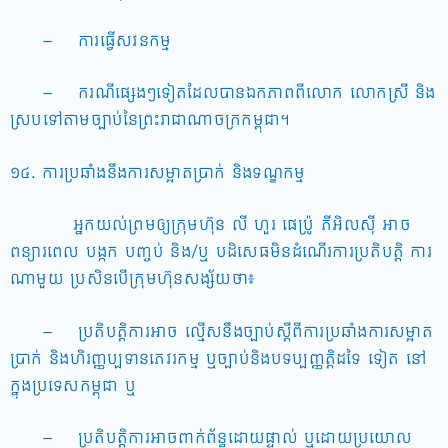
– ការធ្វើសវនកម្ម
– ករណីផ្សេងៗទៀតដែលបានឯកភាពពីលោក លោកស្រី និង
ស្របទៅតាមច្បាប់នៃព្រះរាជាណាចក្រកម្ពុជា។
១៤. ការប្រឆាំងនឹងការសម្អាតប្រាក់ និងទណ្ឌកម្ម
អ្នកយល់ព្រមឲ្យក្រុមហ៊ុន លី ហួរ ផេប៉្រូ ភីអិលស៊ី អាច
ពន្យារពេល បង្កក បញ្ចប់ និង/ឬ បដិសេធមិនដំណើរការប្រតិបត្តិ ការ
ណាមួយ ប្រសិនបើក្រុមហ៊ុនសង្ស័យថា៖
– ប្រតិបត្តិការអាច ល្មើសនឹងច្បាប់ស្តីពីការប្រឆាំងការសម្អាត
ប្រាក់ និងហិរញ្ញប្បទានភេវរកម្ម ឬច្បាប់និងបទប្បញ្ញតិ្តដទៃ ទៀត នៅ
ក្នុងប្រទេសកម្ពុជា ឬ
– ប្រតិបត្តិការអាចពាក់ព័ន្ធដោយផ្ទាល់ ឬដោយប្រយោល