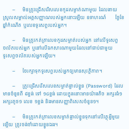
– មិនត្រូវជ្រើសរើសលេខកូដសម្ងាត់ណាមួយ ដែលងាយ
ស្រួលសម្គាល់អត្តសញ្ញាណរបស់អ្នកនោះឡើយ ឧទាហរណ៍ ថ្ងែខែ
ឆ្នាំកំណើត ឬលេខទូរសព្ទរបស់អ្នក។
– មិនត្រូវកត់ត្រាលេខកូដសម្ងាត់របស់អ្នក នៅលើទូរសព្ទ
ចល័តរបស់អ្នក ឬនៅលើឯកសារណាមួយដែលនៅជាប់ជាមួយ
ទូរសព្ទចល័តរបស់អ្នកឡើយ។
– ថែរក្សាទុកទូរសព្ទរបស់អ្នកឲ្យមានសុវត្ថិភាព។
– ត្រូវជ្រើសរើសលេខសម្ងាត់ផ្ទាល់ខ្លួន (Password) ដែល
មានចំនួនពី ៨ខ្ទង់ ទៅ ១៤ខ្ទង់ ដោយក្នុងនោះមានយ៉ាងតិច អក្សរធំ១
អក្សរតូច១ លេខ ១ខ្ទង់ និងមានសញ្ញាពិសេសចំនួន១។
– មិនត្រូវកត់ត្រាលេខសម្ងាត់ផ្ទាល់ខ្លួនទុកនៅលើវត្ថុអ្វីមួយ
ឡើយ ត្រូវចង់ចាំដោយខ្លួនឯង។