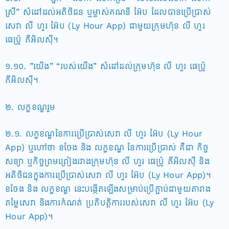
ស្រី” សំដៅដល់អតិថិជន ឬម្ចាស់គណនី អ៊ែប ដែលបានប្រើប្រាស់
សេវា លី ហួរ អ៊ែប (Ly Hour App) ជាមួយក្រុមហ៊ុន លី ហួរ
ផេប្រ៉ូ ភីអិលស៊ី។
១.១០. ”យើង” “របស់យើង” សំដៅដល់ក្រុមហ៊ុន លី ហួរ ផេប្រ៉ូ
ភីអិលស៊ី។
២. លក្ខខណ្ឌរួម
២.១. លក្ខខណ្ឌនៃការប្រើប្រាស់សេវា លី ហួរ អ៊ែប (Ly Hour
App) ឬហៅថា ខចែង និង លក្ខខណ្ឌ នៃការប្រើប្រាស់ គឺជា កិច្ច
សន្យា ឬកិច្ចព្រមព្រៀងរវាងក្រុមហ៊ុន លី ហួរ ផេប្រ៉ូ ភីអិលស៊ី និង
អតិថិជនក្នុងការប្រើប្រាស់សេវា លី ហួរ អ៊ែប (Ly Hour App)។
ខចែង និង លក្ខខណ្ឌ នេះបង្កើតឡើងសម្រាប់ប្រើភ្ជាប់ជាមួយតារាង
តម្លៃសេវា និងការកំណត់ ប្រតិបត្តិការរបស់សេវា លី ហួរ អ៊ែប (Ly
Hour App)។