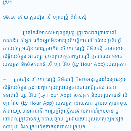
ស្រី។
១៦.២. ដោយក្រុមហ៊ុន លី ហួរផេប៉្រូ ភីអិលស៊ី
– ប្រសិនបើមានសមតុល្យសូន្យ ត្រូវបានកត់ត្រានៅលើ
គណនីរបស់អ្នក ហើយអ្នកមិនមានប្រតិបត្តិការ លើកលែងប្រតិបត្តិ
ការបស់ក្រុមហ៊ុន នោះក្រុមហ៊ុន លី ហួរ ផេប៉្រូ ភីអិលស៊ី តាមឆន្ទានុ
សិទ្ធិរបស់ខ្លួន អាចព្យួរ ឬបញ្ចប់លទ្ធភាពចូលប្រើ ប្រាស់សេវាទូទាត់
របស់អ្នក និងបិទគណនី លី ហួរ អ៊ែប (Ly Hour App) របស់អ្នក។
– ក្រុមហ៊ុន លី ហួរ ផេប៉្រូ ភីអិលស៊ី ក៏អាចអនុវត្តផងដែរនូវឆន្ទានុ
សិទ្ធិរបស់ខ្លួន ក្នុងការព្យួរ ឬបញ្ចប់លទ្ធភាពចូលប្រើប្រាស់ សេវា
ទូទាត់លី ហួរ អ៊ែប (Ly Hour App) របស់អ្នក និងបញ្ចប់គណនី លី
ហួរ អ៊ែប (Ly Hour App) របស់អ្នក ដោយសារ មូលហេតុណាមួយ
ក៏ដោយរួមមានជាអាទិ៍ ការប្រព្រឹត្តល្មើសគោលការណ៍ក្រុមហ៊ុន ឬ
នៅពេលត្រូវបានតម្រូវដោយច្បាប់ ឬដោយសារមូលហេតុផ្សេងទៀត
ណាមួយ ដែលក្រុមហ៊ុនចាត់ទុកថាសមស្រប។