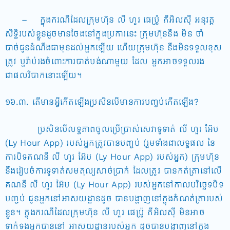
– ក្នុងករណីដែលក្រុមហ៊ុន លី ហួរ ផេប៉្រូ ភីអិលស៊ី អនុវត្ត
សិទ្ធិរបស់ខ្លួនដូចមានចែងនៅក្នុងប្រការនេះ ក្រុមហ៊ុននឹង មិន ចាំ
បាច់ជូនដំណឹងជាមុនដល់អ្នកឡើយ ហើយក្រុមហ៊ុន នឹងមិនទទួលខុស
ត្រូវ ឬរ៉ាប់រងចំពោះការបាត់បង់ណាមួយ ដែល អ្នកអាចទទួលរង
ជាផលវិបាកនោះឡើយ។
១៦.៣. តើមានអ្វីកើតឡើងប្រសិនបើមានការបញ្ចប់កើតឡើង?
ប្រសិនបើលទ្ធភាពចូលប្រើប្រាស់សេវាទូទាត់ លី ហួរ អ៊ែប
(Ly Hour App) របស់អ្នកត្រូវបានបញ្ចប់ (រួមទាំងជាលទ្ធផល នៃ
ការបិទគណនី លី ហួរ អ៊ែប (Ly Hour App) របស់អ្នក) ក្រុមហ៊ុន
នឹងរៀបចំការទូទាត់សមតុល្យសាច់ប្រាក់ ដែលត្រូវ បានកត់ត្រានៅលើ
គណនី លី ហួរ អ៊ែប (Ly Hour App) របស់អ្នកនៅកាលបរិច្ឆេទបិទ
បញ្ចប់ ជូនអ្នកនៅអាសយដ្ឋានដូច បានបង្ហាញនៅក្នុងកំណត់ត្រារបស់
ខ្លួន។ ក្នុងករណីដែលក្រុមហ៊ុន លី ហួរ ផេប៉្រូ ភីអិលស៊ី មិនអាច
ទាក់ទងអ្នកបាននៅ អាសយដ្ឋានរបស់អ្នក ដូចបានបង្ហាញនៅក្នុង