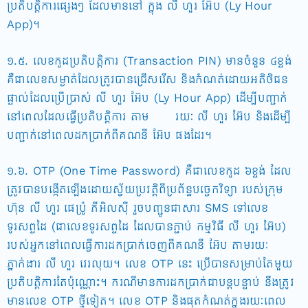
ប្រតិបត្តិការផ្សេងៗ ដែលមាននៅ ក្នុង លី ហួរ អ៊ែប (Ly Hour
App)។
១.៥. លេខកូដប្រតិបត្តិការ (Transaction PIN) មានចំនួន ៤ខ្ទង់
គឺជាលេខសម្ងាត់ដែលត្រូវបានជ្រើសរើស និងកំណត់ដោយអតិថិជន
ផ្ទាល់ដែលប្រើប្រាស់ លី ហួរ អ៊ែប (Ly Hour App) ដើម្បីបញ្ជាក់
នៅពេលដែលធ្វើប្រតិបត្តិការ តាម រយៈ លី ហួរ អ៊ែប និងដើម្បី
បញ្ជាក់នៅពេលដកប្រាក់ពីគណនី អ៊ែប ផងដែរ។
១.៦. OTP (One Time Password) គឺជាលេខកូដ ៦ខ្ទង់ ដែល
ត្រូវបានបង្កើតឡើងដោយស្វ័យប្រវត្តិពីប្រព័ន្ធបច្ចេកវិទ្យា របស់ក្រុម
ហ៊ុន លី ហួរ ផេប្រ៉ូ ភីអិលស៊ី រួចបញ្ជូនជាសារ SMS ទៅលេខ
ទូរសព្ទដៃ (ជាលេខទូរសព្ទដៃ ដែលបានភ្ជាប់ កម្មវិធី លី ហួរ អ៊ែប)
របស់អ្នកនៅពេលធ្វើការដកប្រាក់ចេញពីគណនី អ៊ែប តាមរយៈ
ភ្នាក់ងារ លី ហួរ វេរលុយ។ លេខ OTP នេះ ប្រើបានសម្រាប់តែមួយ
ប្រតិបត្តិការតែប៉ុណ្ណោះ។ ករណីមានការដកប្រាក់ជាបន្តបន្ទាប់ នឹងត្រូវ
មានលេខ OTP ថ្មីទៀត។ លេខ OTP និងផុតកំណត់ក្នុងរយៈពេល