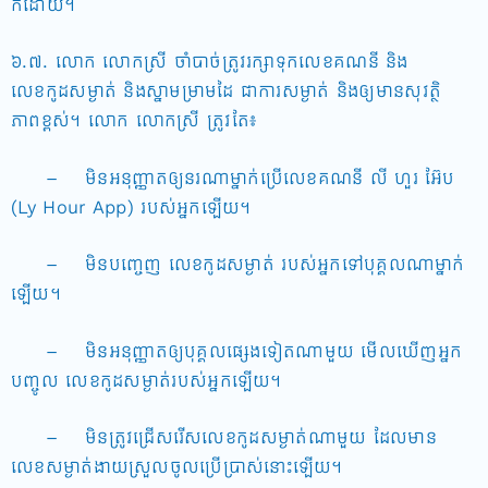
ក៏ដោយ។
៦.៧. លោក លោកស្រី ចាំបាច់ត្រូវរក្សាទុកលេខគណនី និង
លេខកូដសម្ងាត់ និងស្នាមម្រាមដៃ ជាការសម្ងាត់ និងឲ្យមានសុវត្ថិ
ភាពខ្ពស់។ លោក លោកស្រី ត្រូវតែ៖
– មិនអនុញ្ញាតឲ្យនរណាម្នាក់ប្រើលេខគណនី លី ហួរ អ៊ែប
(Ly Hour App) របស់អ្នកឡើយ។
– មិនបញ្ចេញ លេខកូដសម្ងាត់ របស់អ្នកទៅបុគ្គលណាម្នាក់
ឡើយ។
– មិនអនុញ្ញាតឲ្យបុគ្គលផ្សេងទៀតណាមួយ មើលឃើញអ្នក
បញ្ចូល លេខកូដសម្ងាត់របស់អ្នកឡើយ។
– មិនត្រូវជ្រើសរើសលេខកូដសម្ងាត់ណាមួយ ដែលមាន
លេខសម្ងាត់ងាយស្រួលចូលប្រើប្រាស់នោះឡើយ។