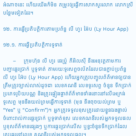
អំណាចនេះ ហើយយើងក៏មិន តម្រូវឲ្យធ្វើការសាកសួរលោក លោកស្រី
បន្ថែមទៀតដែរ។
១២. ការធ្វើប្រតិបត្តិការតាមប្រព័ន្ធ លី ហួរ អ៊ែប (Ly Hour App)
១២.១. ការធ្វើប្រតិបត្តិការទូទាត់
– ក្រុមហ៊ុន លី ហួរ ផេប្រ៉ូ ភីអិលស៊ី នឹងអនុវត្តតាមការ
បញ្ជាផេ្ទរប្រាក់ ឬទូទាត់ តាមរយៈទូរសព្ទចល័តដែលបានភ្ជាប់ប្រព័ន្ធ
លី ហួរ អ៊ែប (Ly Hour App) ហើយអ្នកត្រូវបញ្ចូលព័ត៌មានឲ្យបាន
ត្រឹមត្រូវច្បាស់លាស់ដូចជា លេខគណនី លេខទូរសព្ទ ចំនួន ទឹកប្រាក់
ប្រភេទរូបិយបណ្ណ និងត្រូវផ្ទៀងផ្ទាត់ព័ត៌មានទាំងនោះនៅលើអេក្រង់
ទូរសព្ទ មុននឹងយល់ព្រមធ្វើការទូទាត់ (មុន នឹងចុចយល់ព្រម ឬ
“Yes” ឬ “Confirm”)។ អ្នកត្រូវទទួលខុសត្រូវដោយខ្លួនឯងផ្ទាល់
ចំពោះរាល់ការផ្ទេរប្រាក់ ឬទូទាត់ខុស លេខគណនីរបស់អ្នកទទួលផល
ឬខុសព័ត៌មានផ្សេងៗ ឬការផ្ទេរប្រាក់លើស ឬខ្វះចំនួនទឹកប្រាក់ដែល
ត្រូវផ្ទេរទៅលេខ គណនីរបស់អ្នកទទួលផល។