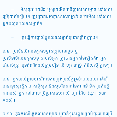
– មិនត្រូវឲ្យគេដឹង ឬឲ្យគេមើលឃើញលេខសម្ងាត់ នៅពេល
ប្រើបា្រស់ឡើយ។ ត្រូវបា្រកដថាគ្មាននរណាម្នាក់ លួចមើល នៅពេល
អ្នកបញ្ចូលលេខសម្ងាត់។
– ត្រូវធ្វើការផ្លាស់ប្តូរលេខសម្ងាត់ឲ្យបានញឹកញាប់។
៦.៨. ប្រសិនបើលេខកូដសម្ងាត់ត្រូវបានលួច ឬ
ប្រសិនបើលេខកូដសម្ងាត់របស់អ្នក ត្រូវបានអ្នកដទៃទៀតដឹង អ្នក
ចាំបាច់ត្រូវ ជូនដំណឹងដល់ក្រុមហ៊ុន លី ហួរ ផេប៉្រូ ភីអិលស៊ី ភ្លាមៗ។
៦.៩. អ្នកយល់ព្រមចាត់វិធានការប្រុងប្រយ័ត្នគ្រប់ពេលវេលា ដើម្បី
ធានានូវសុវត្ថិភាព សន្តិសុខ និងសុចរិតភាពនៃគណនី និង ប្រតិបត្តិ
ការរបស់ អ្នក នៅពេលប្រើប្រាស់សេវា លី ហួរ អ៊ែប (Ly Hour
App)។
៦.១០. ក្នុងករណីភ្លេចលេខសម្ងាត់ ឬបាត់ទូរសព្ទសម្រាប់ចុះឈ្មោះប្រើ