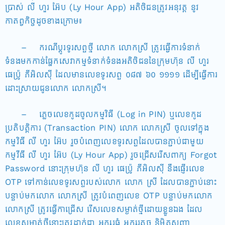
ប្រាស់ លី ហួរ អ៊ែប (Ly Hour App) អតិថិជនត្រូវអនុវត្ត នូវ
កាតព្វកិច្ចដូចខាងក្រោម៖
– ករណីប្តូរទូរសព្ទថ្មី លោក លោកស្រី ត្រូវធ្វើការទំនាក់
ទំនងមកកាន់ផ្នែកសេវាកម្មទំនាក់ទំនងអតិថិជននៃក្រុមហ៊ុន លី ហួរ
ផេប៉្រូ ភីអិលស៊ី ដែលមានលេខទូរសព្ទ ០៨៧ ៦០ ១១១១ ដើម្បីធ្វើការ
ដោះស្រាយជូនលោក លោកស្រី។
– ភ្លេចលេខកូដចូលកម្មវិធី (Log in PIN) ឬលេខកូដ
ប្រតិបត្តិការ (Transaction PIN) លោក លោកស្រី ចូលទៅក្នុង
កម្មវិធី លី ហួរ អ៊ែប រួចបំពេញលេខទូរសព្ទដែលបានភ្ជាប់ជាមួយ
កម្មវីធី លី ហួរ អ៊ែប (Ly Hour App) រួចជ្រើសរើសពាក្យ Forgot
Password នោះក្រុមហ៊ុន លី ហួរ ផេប៉្រូ ភីអិលស៊ី នឹងផ្ញើរលេខ
OTP ទៅកាន់លេខទូរសព្ទរបស់លោក លោក ស្រី ដែលបានភ្ជាប់នោះ
បន្ទាប់មកលោក លោកស្រី ត្រូវបំពេញលេខ OTP បន្ទាប់មកលោក
លោកស្រី ត្រូវធ្វើកាជ្រើស រើសលេខសម្ងាត់ថ្មីដោយខ្លួនឯង ដែល
លេខសម្ងាត់ថ្មីនោះត្រូវដាក់ជា អក្សរធំ អក្សរតូច និមិត្តសញ្ញា