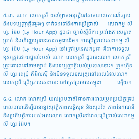
៥.៣. លោក លោកស្រី យល់ព្រមអនុវត្តិទៅតាមគោលការណ៍ច្បាប់
និងបទប្បញ្ញាតិ្តផ្សេងៗ ទាក់ទងទៅនឹងការប្រើប្រាស់ សេវាកម្ម លី
ហួរ អ៊ែប (Ly Hour App) ដូចជា ច្បាប់ស្តីពីការប្រឆាំងការសម្អាត
ប្រាក់ និងហិរញ្ញប្បទានភេរវកម្មជាដើម។ ការប្រើប្រាស់សេវាកម្ម លី
ហួរ អ៊ែប (Ly Hour App) នៅក្រៅប្រទេសកម្ពុជា គឺជាការទទួល
ខុសត្រូវដោយផ្ទាល់របស់ លោក លោកស្រី ដូចនេះលោក លោកស្រី
ត្រូវគោរពទៅតាមច្បាប់ និងបទប្បញ្ញាតិ្តរបស់ប្រទេសនោះ។ ក្រុមហ៊ុន
លី ហួរ ផេប្រ៉ូ ភីអិលស៊ី និងមិនទទួលខុសត្រូវនៅពេលដែលលោក
លោកស្រី ប្រើប្រាស់សេវានេះ នៅក្រៅប្រទេសកម្ពុជា ឡើយ។
៥.៤. លោក លោកស្រី យល់ព្រមចាត់វិធានការដោយប្រុងប្រយ័ត្នគ្រប់
ពេលវេលាដើម្បីធានានូវសុវត្ថិភាពសន្តិសុខ និងសុចរិត ភាពនៃគណនី
និងប្រតិបត្តិការរបស់អស់លោក លោកស្រីនៅពេលប្រើប្រាស់សេវាកម្ម
លី ហួរ អ៊ែប។