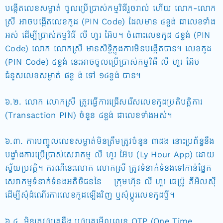
បង្កើតលេខសម្ងាត់ ចូលប្រើប្រាស់កម្មវិធីរួចរាល់ ហើយ លោក-លោក
ស្រី អាចបង្កើតលេខកូដ (PIN Code) ដែលមាន ៤ខ្ទង់ ជាលេខទាំង
អស់ ដើម្បីប្រាស់កម្មវិធី លី ហួរ អ៊ែប។ ចំពោះលេខកូដ ៤ខ្ទង់ (PIN
Code) លោក លោកស្រី មានសិទ្ធិក្នុងការមិនបង្កើតបាន។ លេខកូដ
(PIN Code) ៤ខ្ទង់ នេះអាចចូលប្រើប្រាស់កម្មវិធី លី ហួរ អ៊ែប
ជំនួសលេខសម្ងាត់ ៨ខ្ទ ង់ ទៅ ១៤ខ្ទង់ បាន។
៦.២. លោក លោកស្រី ត្រូវធ្វើការជ្រើសរើសលេខកូដប្រតិបត្តិការ
(Transaction PIN) ចំនួន ៤ខ្ទង់ ជាលេខទាំងអស់។
៦.៣. ការបញ្ចូលលេខសម្ងាត់មិនត្រឹមត្រូវចំនួន ៣ដង នោះប្រព័ន្ធនឹង
បង្ខាំងការប្រើប្រាស់សេវាកម្ម លី ហួរ អ៊ែប (Ly Hour App) ដោយ
ស្វ័យប្រវត្តិ។ ករណីនេះលោក លោកស្រី ត្រូវទំនាក់ទំនងទៅកាន់ផ្នែក
សេវាកម្មទំនាក់ទំនងអតិថិជននៃ ក្រុមហ៊ុន លី ហួរ ផេប្រ៉ូ ភីអិលស៊ី
ដើម្បីសុំដំណើរការលេខកូដឡើងវិញ ឬសុំប្តូរលេខកូដថ្មី។
៦.៤. មិនត្រូវឲ្យគេដឹង ឬឲ្យគេមើលលេខ OTP (One Time