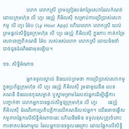
លោក លោកស្រី ព្រមព្រៀងបង់កម្រៃសេវាដែលកំណត់
ដោយក្រុមហ៊ុន លី ហួរ ផេប្រ៉ូ ភីអិលស៊ី សម្រាប់ការប្រើប្រាស់សេវា
កម្ម លី ហួរ អ៊ែប (Ly Hour App) ហើយលោក លោកស្រី យល់
ព្រមផ្តល់សិទ្ធិជូនក្រុមហ៊ុន លី ហួរ ផេប្រ៉ូ ភីអិលស៊ី ក្នុងការ កាត់កម្រៃ
សេវាចេញពីគណនី អ៊ែប របស់អស់លោក លោកស្រី ដោយមិនចាំ
បាច់ជូនដំណឹងជាមុនឡើយ។
១១. សិទ្ធិអំណាច
អ្នកទទួលស្គាល់ និងយល់ព្រមថា ការប្រើប្រាស់សេវាកម្ម
ក្នុងប្រព័ន្ធក្រុមហ៊ុន លី ហួរ ផេប្រ៉ូ ភីអិលស៊ី រួមជាមួយនឹង លេខ
គណនី និងលេខកូដសម្ងាត់ ឬស្នាមម្រាមដៃរបស់អ្នកដើម្បីធ្វើការ
បញ្ជាក់ថា លោកអ្នកបានផ្តល់សិទ្ធឲ្យក្រុមហ៊ុន លី ហួរ ផេប្រ៉ូ
ភីអិលស៊ី ដំណើរការប្រតិបត្តិការលើគណនីរបស់អ្នក។ យើងអាចធ្វើស
កម្មភាពផ្អែកលើសិទ្ធិអំណាចនេះ ហើយនឹងមិន ទទួលខុសត្រូវចំពោះ
ការខាតបង់ណាមួយ ដែលអ្នកបានទទួលរងគ្រោះ ដោយផ្អែកលើសិទ្ធិ