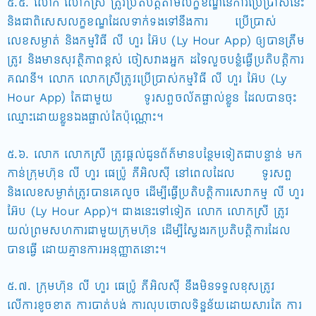
៥.៥. លោក លោកស្រី ត្រូវប្រតិបត្តិតាមលក្ខខណ្ឌនៃការប្រើប្រាស់នេះ
និងជាពិសេសលក្ខខណ្ឌដែលទាក់ទងទៅនឹងការ ប្រើប្រាស់
លេខសម្ងាត់ និងកម្មវិធី លី ហួរ អ៊ែប (Ly Hour App) ឲ្យបានត្រឹម
ត្រូវ និងមានសុវត្ថិភាពខ្ពស់ ចៀសវាងអ្នក ដទៃលួចបន្លំធ្វើប្រតិបត្តិការ
គណនី។ លោក លោកស្រីត្រូវប្រើប្រាស់កម្មវិធី លី ហួរ អ៊ែប (Ly
Hour App) តែជាមួយ ទូរសព្ទចល័តផ្ទាល់ខ្លួន ដែលបានចុះ
ឈ្មោះដោយខ្លួនឯងផ្ទាល់តែប៉ុណ្ណោះ។
៥.៦. លោក លោកស្រី ត្រូវផ្តល់ជូនព័ត៌មានបន្ថែមទៀតជាបន្ទាន់ មក
កាន់ក្រុមហ៊ុន លី ហួរ ផេប្រ៉ូ ភីអិលស៊ី នៅពេលដែល ទូរសព្ទ
និងលេខសម្ងាត់ត្រូវបានគេលួច ដើម្បីធ្វើប្រតិបត្តិការសេវាកម្ម លី ហួរ
អ៊ែប (Ly Hour App)។ ជាងនេះទៅទៀត លោក លោកស្រី ត្រូវ
យល់ព្រមសហការជាមួយក្រុមហ៊ុន ដើម្បីស្វែងរកប្រតិបត្តិការដែល
បានធ្វើ ដោយគ្មានការអនុញ្ញាតនោះ។
៥.៧. ក្រុមហ៊ុន លី ហួរ ផេប្រ៉ូ ភីអិលស៊ី នឹងមិនទទួលខុសត្រូវ
លើការខូចខាត ការបាត់បង់ ការលុបចោលទិន្នន័យដោយសារតែ ការ