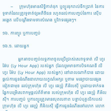
– ក្រុមហ៊ុនមានសិទ្ធិកាត់ទុក ឬព្យួរទុករាល់ទឹកប្រាក់ នៃការ
ទូទាត់ដែលត្រូវទូទាត់ឲ្យអតិថិជន រហូតដល់ការបញ្ចប់នៃការ ស៊ើប
អង្គេត លើបណ្តឹងទាមទារសំណង ឬវិវាទផ្សេងៗ។
១៦. ការព្យួរ ឬការបញ្ចប់
១៦.១. ដោយអ្នក
អ្នកអាចបញ្ចប់លទ្ធភាពចូលប្រើប្រាស់សេវាទូទាត់ លី ហួរ
អ៊ែប (Ly Hour App) របស់អ្នក (ដែលរួមមានការបិទគណនី លី
ហួរ អ៊ែប (Ly Hour App) របស់អ្នក) នៅពេលណាក៏បាន ដោយ
ផ្តល់ការជូនដំណឹងជាលាយលក្ខណ៍អក្សរ ឬតាម មធ្យោបាយផ្សេង
ទៀតជាមុន ដល់ក្រុមហ៊ុន លី ហួរ ផេប៉្រូ ភីអិលស៊ី ឬដោយទាក់ទង
ផ្នែកបម្រើសេវាកម្មផ្តល់ព័ត៌មាន របស់ក្រុមហ៊ុន លី ហួរ ផេប៉្រូ ភីអិល
ស៊ី។ ការបញ្ចប់ ឬការព្យួរត្រូវមានសុពលភាព បន្ទាប់បុគ្គលិករបស់
ក្រុមហ៊ុន លី ហួរ ផេប៉្រូ ភីអិលស៊ី ធ្វើការជូនដំណឹងទៅលោក លោក