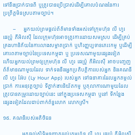
ទៅនឹងប្រាក់បានពី ឬត្រូវបានប្រើប្រាស់ដើម្បីគោលបំណងនៃការ
ប្រព្រឹត្តមិនស្របតាមច្បាប់។
– អ្នកយល់ព្រមផ្តល់ព័ត៌មានទាំងអស់ទៅក្រុមហ៊ុន លី ហួរ
ផេប៉្រូ ភីអិលស៊ី ដែលក្រុមហ៊ុនអាចត្រូវការដោយសមស្រប ដើម្បីគ្រប់
គ្រងហានិភ័យនៃការលាងសម្អាតប្រាក់ ឬហិរញ្ញប្បទានភេរវកម្ម ឬដើម្បី
គោរពតាមច្បាប់នៃប្រទេសកម្ពុជា ឬ ប្រទេសណាមួយផ្សេងទៀត
ហើយអ្នកយល់ព្រមឲ្យក្រុមហ៊ុន លី ហួរ ផេប៉្រូ ភីអិលស៊ី អាចបញ្ចេញ
ព័ត៌មានណាមួយដែល ទាក់ទងនឹងអ្នកប្រតិបត្តិការរបស់អ្នក និងគណនី
លី ហួរ អ៊ែប (Ly Hour App) របស់អ្នក ទៅធនាគារដែលអ្នកតម្កល់
ប្រាក់ ការអនុវត្តច្បាប់ ទីភ្នាក់ងារនិយ័តកម្ម ឬតុលាការណាមួយដែល
ត្រូវបានតម្រូវដោយច្បាប់នេះ នៅក្នុងប្រទេសកម្ពុជា ឬនៅ ទីកន្លែង
ផ្សេងទៀតដែលជាប់ពាក់ព័ន្ធលោក លោកស្រី។
១៥. គណនីរបស់អតិថិជន
អ្នកផ្តល់សិទ្ធិអនុញ្ញាតដល់ក្រុមហ៊ុន លី ហួរ ផេប្រ៉ូ ភីអិលស៊ី