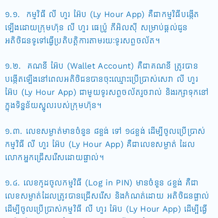
១.១. កម្មវិធី លី ហួរ អ៊ែប (Ly Hour App) គឺជាកម្មវិធីបង្កើត
ឡើងដោយក្រុមហ៊ុន លី ហួរ ផេប្រ៉ូ ភីអិលស៊ី សម្រាប់ផ្តល់ជូន
អតិថិជនទូទៅធ្វើប្រតិបត្តិការតាមរយៈទូរសព្ទចល័ត។
១.២. គណនី អ៊ែប (Wallet Account) គឺជាគណនី ត្រូវបាន
បង្កើតឡើងនៅពេលអតិថិជនបានចុះឈ្មោះប្រើប្រាស់សេវា លី ហួរ
អ៊ែប (Ly Hour App) ជាមួយទូរសព្ទចល័តរួចរាល់ និងរក្សាទុកនៅ
ក្នុងទិន្នន័យស្នូលរបស់ក្រុមហ៊ុន។
១.៣. លេខសម្ងាត់មានចំនួន ៨ខ្ទង់ ទៅ ១៤ខ្ទង់ ដើម្បីចូលប្រើប្រាស់
កម្មវិធី លី ហួរ អ៊ែប (Ly Hour App) គឺជាលេខសម្ងាត់ ដែល
លោកអ្នកជ្រើសរើសដោយផ្ទាល់។
១.៤. លេខកូដចូលកម្មវិធី (Log in PIN) មានចំនួន ៤ខ្ទង់ គឺជា
លេខសម្ងាត់ដែលត្រូវបានជ្រើសរើស និងកំណត់ដោយ អតិថិជនផ្ទាល់
ដើម្បីចូលប្រើប្រាស់កម្មវិធី លី ហួរ អ៊ែប (Ly Hour App) ដើម្បីធ្វើ