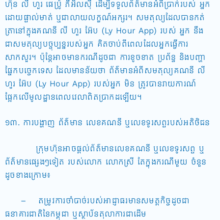
ហ៊ុន លី ហួរ ផេប៉្រូ ភីអិលស៊ី ដើម្បីទទួលព័ត៌មានអំពីប្រាក់របស់ អ្នក
ដោយផ្ទាល់មាត់ ឬជាលាយលក្ខណ៍អក្សរ។ សមតុល្យដែលបានកត់
ត្រានៅក្នុងគណនី លី ហួរ អ៊ែប (Ly Hour App) របស់ អ្នក នឹង
ជាសមតុល្យបច្ចុប្បន្នរបស់អ្នក គិតចាប់ពីពេលដែលអ្នកធ្វើការ
សាកសួរ។ ប៉ុន្តែអាចមានករណីដូចជា ការខូចខាត ប្រព័ន្ធ និងបញ្ហា
ផ្នែកបច្ចេកទេស ដែលមានន័យថា ព័ត៌មានអំពីសមតុល្យគណនី លី
ហួរ អ៊ែប (Ly Hour App) របស់អ្នក មិន ត្រូវបានរាយការណ៍
ផ្អែកលើមូលដ្ឋានពេលវេលាពិតប្រាកដឡើយ។
១៣. ការបង្ហាញ ព័ត៌មាន លេខគណនី ឬលេខទូរសព្ទរបស់អតិថិជន
ក្រុមហ៊ុនអាចផ្តល់ព័ត៌មានលេខគណនី ឬលេខទូរសព្ទ ឬ
ព័ត៌មានផ្សេងៗទៀត របស់លោក លោកស្រី តែក្នុងករណីមួយ ចំនួន
ដូចខាងក្រោម៖
– តម្រូវការចាំបាច់របស់អាជ្ញាធរមានសមត្តកិច្ចដូចជា
ធនាគារជាតិនៃកម្ពុជា ឬស្ថាប័នតុលាការជាដើម