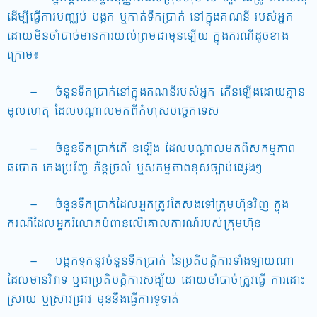
ដើម្បីធ្វើការបញ្ឈប់ បង្កក ឬកាត់ទឹកប្រាក់ នៅក្នុងគណនី របស់អ្នក
ដោយមិនចាំបាច់មានការយល់ព្រមជាមុនឡើយ ក្នុងករណីដូចខាង
ក្រោម៖
– ចំនួនទឹកប្រាក់នៅក្នុងគណនីរបស់អ្នក កើនឡើងដោយគ្មាន
មូលហេតុ ដែលបណ្តាលមកពីកំហុសបច្ចេកទេស
– ចំនួនទឹកប្រាក់កើ នឡើង ដែលបណ្តាលមកពីសកម្មភាព
ឆបោក កេងប្រវ័ញ្ច ភ័ន្តច្រលំ ឬសកម្មភាពខុសច្បាប់ផ្សេងៗ
– ចំនួនទឹកប្រាក់ដែលអ្នកត្រូវតែសងទៅក្រុមហ៊ុនវិញ ក្នុង
ករណីដែលអ្នករំលោភបំពានលើគោលការណ៍របស់ក្រុមហ៊ុន
– បង្កកទុកនូវចំនួនទឹកប្រាក់ នៃប្រតិបត្តិការទាំងឡាយណា
ដែលមានវិវាទ ឬជាប្រតិបត្តិការសង្ស័យ ដោយចាំបាច់ត្រូវធ្វើ ការដោះ
ស្រាយ ឬស្រាវជ្រាវ មុននឹងធ្វើការទូទាត់