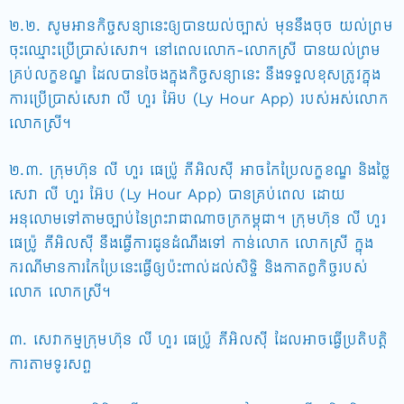
២.២. សូមអានកិច្ចសន្យានេះឲ្យបានយល់ច្បាស់ មុននឹងចុច យល់ព្រម
ចុះឈ្មោះប្រើប្រាស់សេវា។ នៅពេលលោក-លោកស្រី បានយល់ព្រម
គ្រប់លក្ខខណ្ឌ ដែលបានចែងក្នុងកិច្ចសន្យានេះ នឹងទទួលខុសត្រូវក្នុង
ការប្រើប្រាស់សេវា លី ហួរ អ៊ែប (Ly Hour App) របស់អស់លោក
លោកស្រី។
២.៣. ក្រុមហ៊ុន លី ហួរ ផេប្រ៉ូ ភីអិលស៊ី អាចកែប្រែលក្ខខណ្ឌ និងថ្លៃ
សេវា លី ហួរ អ៊ែប (Ly Hour App) បានគ្រប់ពេល ដោយ
អនុលោមទៅតាមច្បាប់នៃព្រះរាជាណាចក្រកម្ពុជា។ ក្រុមហ៊ុន លី ហួរ
ផេប្រ៉ូ ភីអិលស៊ី នឹងធ្វើការជូនដំណឹងទៅ កាន់លោក លោកស្រី ក្នុង
ករណីមានការកែប្រែនេះធ្វើឲ្យប៉ះពាល់ដល់សិទ្ធិ និងកាតព្វកិច្ចរបស់
លោក លោកស្រី។
៣. សេវាកម្មក្រុមហ៊ុន លី ហួរ ផេប្រ៉ូ ភីអិលស៊ី ដែលអាចធ្វើប្រតិបត្តិ
ការតាមទូរសព្ទ