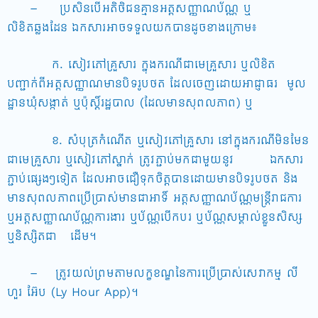
– ប្រសិនបើអតិថិជនគ្មានអត្តសញ្ញាណប័ណ្ណ ឬ
លិខិតឆ្លងដែន ឯកសារអាចទទួលយកបានដូចខាងក្រោម៖
ក. សៀវភៅគ្រួសារ ក្នុងករណីជាមេគ្រួសារ ឬលិខិត
បញ្ជាក់ពីអត្តសញ្ញាណមានបិទរូបថត ដែលចេញដោយអាជ្ញាធរ មូល
ដ្ឋានឃុំសង្កាត់ ឬប៉ុស្តិ៍រដ្ឋបាល (ដែលមានសុពលភាព) ឬ
ខ. សំបុត្រកំណើត ឬសៀវភៅគ្រួសារ នៅក្នុងករណីមិនមែន
ជាមេគ្រួសារ ឬសៀវភៅស្នាក់ ត្រូវភ្ជាប់មកជាមួយនូវ ឯកសារ
ភ្ជាប់ផ្សេងៗទៀត ដែលអាចជឿទុកចិត្តបានដោយមានបិទរូបថត និង
មានសុពលភាពប្រើប្រាស់មានជាអាទិ៍ អត្តសញ្ញាណប័ណ្ណមន្រ្តីរាជការ
ឬអត្តសញ្ញាណប័ណ្ណការងារ ឬប័ណ្ណបើកបរ ឬប័ណ្ណសម្គាល់ខ្លួនសិស្ស
ឬនិស្សិតជា ដើម។
– ត្រូវយល់ព្រមតាមលក្ខខណ្ឌនៃការប្រើប្រាស់សេវាកម្ម លី
ហួរ អ៊ែប (Ly Hour App)។