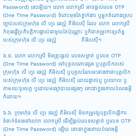
Password) នេះឡើយ។ លោក លោកស្រី អាចផ្តល់លេខ OTP
(One Time Password) ចំពោះមុខតែភ្នាក់ងារ ឬអ្នកតំណាងស្រប
ច្បាប់របស់ក្រុមហ៊ុន លី ហួរ ផេប្រ៉ូ ភីអិលស៊ី ដែល លោក លោកស្រី
កំពុងធ្វើប្រតិបត្តិការផ្ទាល់ជាមួយតែប៉ុណ្ណោះ ឬក៏ជាតម្រូវការប្រព័ន្ធ
របស់ក្រុមហ៊ុន លី ហួរ ផេប្រ៉ូ ភីអិលស៊ី។
៦.៥. លោក លោកស្រី មិនត្រូវផ្តល់ លេខសម្ងាត់ ឬលេខ OTP
(One Time Password) ទៅបុគ្គលណាផ្សេង ឬបុគ្គលិករបស់
ក្រុមហ៊ុន លី ហួរ ផេប្រ៉ូ ភីអិលស៊ី ឬបុគ្គលដែលអះអាងថាជាបុគ្គលិក
របស់ក្រុមហ៊ុន លី ហួរ ផេប្រ៉ូ ភីអិលស៊ី ដោយផ្ទាល់ឬ ប្រយោល ឬ
តាមរយៈទូរសព្ទ ឬដោយមធ្យោបាយផ្សេងៗ ទោះជាក្នុងគោលបំណងអ្វី
ក៏ដោយ។
៦.៦. ក្រុមហ៊ុន លី ហួរ ផេប្រ៉ូ ភីអិលស៊ី មិនតម្រូវឲ្យបុគ្គលិកធ្វើការ
ទំនាក់ទំនងទៅលោក លោកស្រី ដើម្បីផ្តល់លេខសម្ងាត់ ឬលេខ OTP
(One Time Password) ឡើយ ទោះជាក្នុងគោលបំណងអ្វី