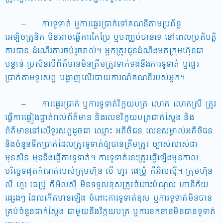
– ការទូទាត់ ឬការផ្ទេរប្រាក់ទៅគណនីតាមប្រព័ន្ធ
អេឡិចត្រូនិក មិនអាចធ្វើការកែប្រែ ឬបញ្ឈប់បានទេ នៅពេលប្រតិបត្តិ
ការបាន ដំណើរការចប់រួចរាល់។ អ្នកត្រូវជូនដំណឹងមកក្រុមហ៊ុនជា
បន្ទាន់ ប្រសិនបើព័ត៌មានមិនត្រឹមត្រូវទាក់ទងនឹងការទូទាត់ ឬផ្ទេរ
ប្រាក់តាមទូរសព្ទ បង្ហាញលើរបាយការណ៍គណនីរបស់អ្នក។
– ការផ្ទេរប្រាក់ ឬការទូទាត់វិក្កយបត្រ លោក លោកស្រី ត្រូវ
ធ្វើការផ្ទៀងផ្ទាត់រាល់ព័ត៌មាន និងលេខវិក្កយបត្រជាក់ស្តែង និង
ព័ត៌មាននៅលើទូរសព្ទដូចជា ឈ្មោះ អតិថិជន លេខសម្គាល់អតិថិជន
និងចំនួនទឹកប្រាក់ដែលត្រូវទូទាត់ឲ្យបានត្រឹមត្រូវ ច្បាស់លាស់ជា
មុនសិន មុននឹងធ្វើការទូទាត់។ ការទូទាត់នេះត្រូវធ្វើឡើងមុនកាល
បរិច្ឆេទផុតកំណត់របស់ក្រុមហ៊ុន លី ហួរ ផេប្រ៉ូ ភីអិលស៊ី។ ក្រុមហ៊ុន
លី ហួរ ផេប្រ៉ូ ភីអិលស៊ី មិនទទួលខុសត្រូវចំពោះបំណុល ហានិភ័យ
ផ្សេងៗ ដែលកើតមានឡើង ចំពោះការទូទាត់ខុស ឬការទូទាត់មិនបាន
គ្រប់ចំនួនជាក់ស្តែង ជាមួយនឹងវិក្កយបត្រ ឬការខកខានមិនបានទូទាត់