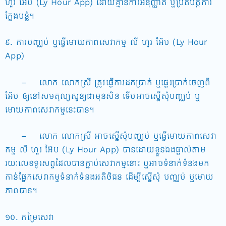
ហួរ អ៊ែប (Ly Hour App) ដោយគ្មានការអនុញ្ញាត ឬប្រតិបត្តិការ
ក្លែងបន្លំ។
៩. ការបញ្ឈប់ ឬធ្វើមោឃភាពសេវាកម្ម លី ហួរ អ៊ែប (Ly Hour
App)
– លោក លោកស្រី ត្រូវធ្វើការដកប្រាក់ ឬផ្ទេរប្រាក់ចេញពី
អ៊ែប ឲ្យនៅសមតុល្យសូន្យជាមុនសិន ទើបអាចស្នើសុំបញ្ឈប់ ឬ
មោឃភាពសេវាកម្មនេះបាន។
– លោក លោកស្រី អាចស្នើសុំបញ្ឈប់ ឬធ្វើមោឃភាពសេវា
កម្ម លី ហួរ អ៊ែប (Ly Hour App) បានដោយខ្លួនឯងផ្ទាល់តាម
រយៈលេខទូរសព្ទដែលបានភ្ជាប់សេវាកម្មនោះ ឬអាចទំនាក់ទំនងមក
កាន់ផ្នែកសេវាកម្មទំនាក់ទំនងអតិថិជន ដើម្បីស្នើសុំ បញ្ឈប់ ឬមោឃ
ភាពបាន។
១០. កម្រៃសេវា