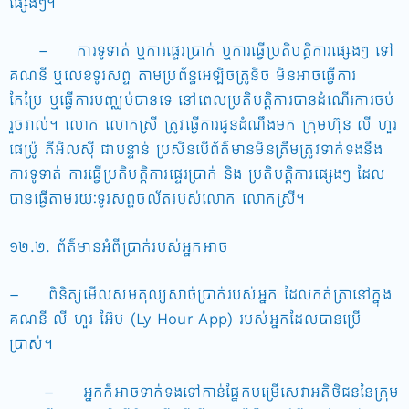
ផ្សេងៗ។
– ការទូទាត់ ឬការផ្ទេរប្រាក់ ឬការធ្វើប្រតិបត្តិការផ្សេងៗ ទៅ
គណនី ឬលេខទូរសព្ទ តាមប្រព័ន្ធអេឡិចត្រូនិច មិនអាចធ្វើការ
កែប្រែ ឬធ្វើការបញ្ឈប់បានទេ នៅពេលប្រតិបត្តិការបានដំណើរការចប់
រួចរាល់។ លោក លោកស្រី ត្រូវធ្វើការជូនដំណឹងមក ក្រុមហ៊ុន លី ហួរ
ផេប៉្រូ ភីអិលស៊ី ជាបន្ទាន់ ប្រសិនបើព័ត៌មានមិនត្រឹមត្រូវទាក់ទងនឹង
ការទូទាត់ ការធ្វើប្រតិបត្តិការផ្ទេរប្រាក់ និង ប្រតិបត្តិការផ្សេងៗ ដែល
បានធ្វើតាមរយៈទូរសព្ទចល័តរបស់លោក លោកស្រី។
១២.២. ព័ត៌មានអំពីប្រាក់របស់អ្នកអាច
– ពិនិត្យមើលសមតុល្យសាច់ប្រាក់របស់អ្នក ដែលកត់ត្រានៅក្នុង
គណនី លី ហួរ អ៊ែប (Ly Hour App) របស់អ្នកដែលបានប្រើ
ប្រាស់។
– អ្នកក៏អាចទាក់ទងទៅកាន់ផ្នែកបម្រើសេវាអតិថិជននៃក្រុម