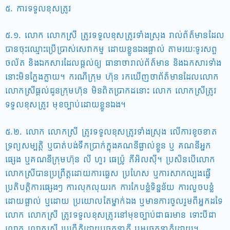
៥. ការទទួលខុសត្រូវ
៥.១. លោក លោកស្រី ត្រូវទទួលខុសត្រូវទាំងស្រុង រាល់ព័ត៌មានដែល
បានចុះឈ្មោះប្រើប្រាស់សេវាកម្ម ដោយខ្លួនឯងផ្ទាល់ តាមរយៈទូរសព្ទ
ចល័ត និងឯកសារដែលផ្តល់ឲ្យ ធានាថារាល់ព័ត៌មាន និងឯកសារទាំង
នោះមិនក្លែងក្លាយ។ ករណីក្រុម ហ៊ុន រកឃើញថាព័ត៌មានដែលលោក
លោកស្រីផ្តល់ជូនក្រុមហ៊ុន មិនពិតប្រាកដនោះ លោក លោកស្រីត្រូវ
ទទួលខុសត្រូវ មុខច្បាប់ដោយខ្លួនឯង។
៥.២. លោក លោកស្រី ត្រូវទទួលខុសត្រូវទាំងស្រុង លើការខូចខាត
ទ្រព្យសម្បត្តិ ឬបាត់បង់ទឹកប្រាក់ក្នុងគណនីផ្ទាល់ខ្លួន ឬ គណនីអ្នក
ផ្សេង ឬគណនីក្រុមហ៊ុន លី ហួរ ផេប្រ៉ូ ភីអិលស៊ី។ ប្រសិនបើលោក
លោកស្រីបានប្រព្រឹត្តដោយការធ្វេស ប្រហែស ឬការសាកល្បងធ្វើ
ប្រតិបត្តិការផ្សេងៗ ការលុកលុយរក ការកែបន្លំទិន្នន័យ ការលួចបន្លំ
ដោយផ្ទាល់ ឬដោយ ប្រយោលតែម្នាក់ឯង ឬមានការចួលរួមពីអ្នកដទៃ
លោក លោកស្រី ត្រូវទទួលខុសត្រូវនៅមុខច្បាប់ជាធរមាន ទោះបីជា
លោក លោកស្រី ប្រព្រឹត្តិដោយចេតនាក្តី ឬអចេតនាក៏ដោយ។