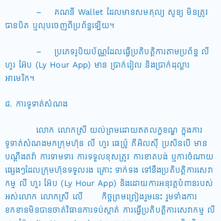
– គណនី Wallet ដែលមានសមតុល្យ សូន្យ មិនត្រូវ
បានបិត ឬលុបចេញពីប្រព័ន្ធឡើយ។
– ប្រភេទរូបិយប័ណ្ណដែលធ្វើប្រតិបត្តិការតាមប្រព័ន្ធ លី
ហួរ អ៊ែប (Ly Hour App) មាន ប្រាក់រៀល និងប្រាក់ដុល្លារ
អាមេរិក។
៨. ការទូទាត់សំណង
លោក លោកស្រី យល់ព្រមដោយឥតលក្ខខណ្ឌ ក្នុងការ
ទូទាត់សំណងមកក្រុមហ៊ុន លី ហួរ ផេប្រ៉ូ ភីអិលស៊ី ប្រសិនបើ មាន
បណ្តឹងតវ៉ា ការទាមទារ ការទទួលខុសត្រូវ ការខាតបង់ ឬការចំណាយ
ផ្សេងៗដែលក្រុមហ៊ុនទទួលរង គ្រោះ ទាក់ទង ទៅនឹងប្រតិបត្តិការសេវា
កម្ម លី ហួរ អ៊ែប (Ly Hour App) និងដោយការអនុវត្តបំពានរបស់
អស់លោក លោកស្រី លើ កិច្ចព្រមព្រៀងរួមនេះ រួមទាំងការ
ខកខានមិនបានចាត់វិធានការទប់ស្កាត់ ការធ្វើប្រតិបត្តិការសេវាកម្ម លី