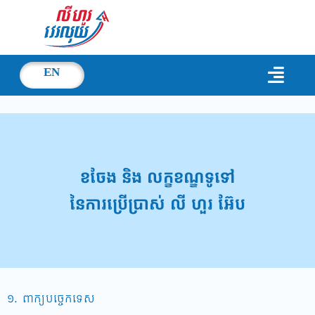
EN
ខចែង និង លក្ខខណ្ឌទូទៅ
នៃការប្រើប្រាស់ លី ហួរ អ៊ែប
១. ពាក្យបច្ចេកទេស