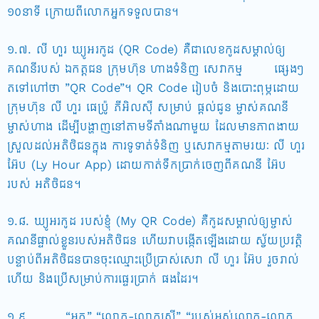
១០នាទី ក្រោយពីលោកអ្នកទទួលបាន។
១.៧. លី ហួរ ឃ្យូអរកូដ (QR Code) គឺជាលេខកូដសម្គាល់ឲ្យ
គណនីរបស់ ឯកត្តជន ក្រុមហ៊ុន ហាងទំនិញ សេវាកម្ម ផ្សេងៗ
តទៅហៅថា ”QR Code”។ QR Code រៀបចំ និងបោះពុម្ភដោយ
ក្រុមហ៊ុន លី ហួរ ផេប្រ៉ូ ភីអិលស៊ី សម្រាប់ ផ្តល់ជូន ម្ចាស់គណនី
ម្ចាស់ហាង ដើម្បីបង្ហាញនៅតាមទីតាំងណាមួយ ដែលមានភាពងាយ
ស្រួលដល់អតិថិជនក្នុង ការទូទាត់ទំនិញ ឬសេវាកម្មតាមរយៈ លី ហួរ
អ៊ែប (Ly Hour App) ដោយកាត់ទឹកប្រាក់ចេញពីគណនី អ៊ែប
របស់ អតិថិជន។
១.៨. ឃ្យូអរកូដ របស់ខ្ញុំ (My QR Code) គឺកូដសម្គាល់ឲ្យម្ចាស់
គណនីផ្ទាល់ខ្លួនរបស់អតិថិជន ហើយវាបង្កើតឡើងដោយ ស្វ័យប្រវត្តិ
បន្ទាប់ពីអតិថិជនបានចុះឈ្មោះប្រើប្រាស់សេវា លី ហួរ អ៊ែប រួចរាល់
ហើយ និងប្រើសម្រាប់ការផ្ទេរប្រាក់ ផងដែរ។
១.៩. “អ្នក” “លោក-លោកស្រី” “របស់អស់លោក-លោក