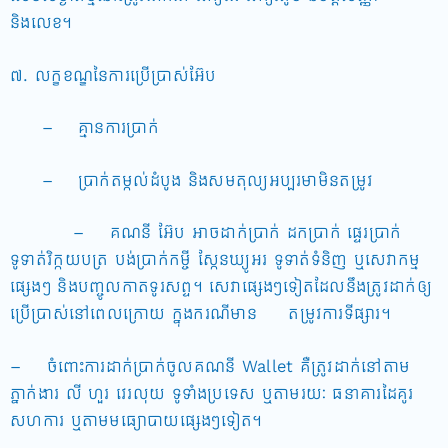
និងលេខ។
៧. លក្ខខណ្ឌនៃការប្រើប្រាស់អ៊ែប
– គ្មានការប្រាក់
– ប្រាក់តម្កល់ដំបូង និងសមតុល្យអប្បរមាមិនតម្រូវ
– គណនី អ៊ែប អាចដាក់ប្រាក់ ដកប្រាក់ ផ្ទេរប្រាក់
ទូទាត់វិក្កយបត្រ បង់ប្រាក់កម្ចី ស្កែនឃ្យូអរ ទូទាត់ទំនិញ ឬសេវាកម្ម
ផ្សេងៗ និងបញ្ចូលកាតទូរសព្ទ។ សេវាផ្សេងៗទៀតដែលនឹងត្រូវដាក់ឲ្យ
ប្រើប្រាស់នៅពេលក្រោយ ក្នុងករណីមាន តម្រូវការទីផ្សារ។
– ចំពោះការដាក់ប្រាក់ចូលគណនី Wallet គឺត្រូវដាក់នៅតាម
ភ្នាក់ងារ លី ហួរ វេរលុយ ទូទាំងប្រទេស ឬតាមរយៈ ធនាគារដៃគូរ
សហការ ឬតាមមធ្យោបាយផ្សេងៗទៀត។