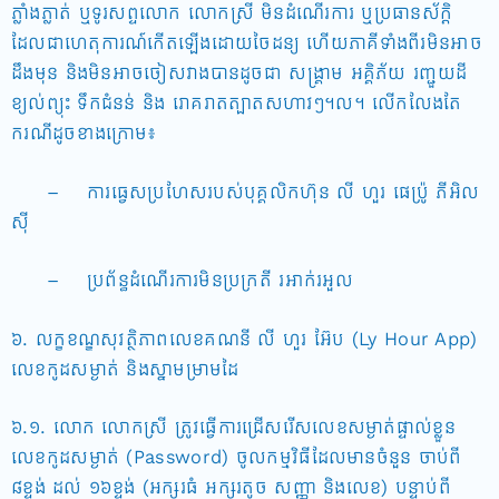
ភ្លាំងភ្លាត់ ឬទូរសព្ទលោក លោកស្រី មិនដំណើរការ ឬប្រធានស័ក្តិ
ដែលជាហេតុការណ៍កើតឡើងដោយចៃដន្យ ហើយភាគីទាំងពីរមិនអាច
ដឹងមុន និងមិនអាចចៀសវាងបានដូចជា សង្រ្គាម អគ្គិភ័យ រញ្ជួយដី
ខ្យល់ព្យុះ ទឹកជំនន់ និង រោគរាតត្បាតសហាវៗ។ល។ លើកលែងតែ
ករណីដូចខាងក្រោម៖
– ការធ្វេសប្រហែសរបស់បុគ្គលិកហ៊ុន លី ហួរ ផេប្រ៉ូ ភីអិល
ស៊ី
– ប្រព័ន្ធដំណើរការមិនប្រក្រតី រអាក់រអួល
៦. លក្ខខណ្ឌសុវត្ថិភាពលេខគណនី លី ហួរ អ៊ែប (Ly Hour App)
លេខកូដសម្ងាត់ និងស្នាមម្រាមដៃ
៦.១. លោក លោកស្រី ត្រូវធ្វើការជ្រើសរើសលេខសម្ងាត់ផ្ទាល់ខ្លួន
លេខកូដសម្ងាត់ (Password) ចូលកម្មវិធីដែលមានចំនួន ចាប់ពី
៨ខ្ទង់ ដល់ ១៦ខ្ទង់ (អក្សរធំ អក្សរតូច សញ្ញា និងលេខ) បន្ទាប់ពី