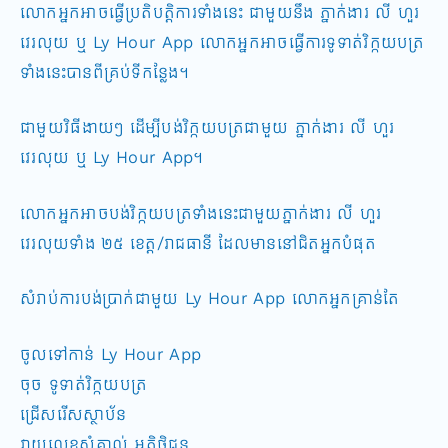
លោកអ្នកអាចធ្វើប្រតិបត្តិការទាំងនេះ ជាមួយនឹង​ ភ្នាក់ងារ លី ហួរ
វេរលុយ​ ឬ Ly Hour App ​លោកអ្នកអាចធ្វើការទូទាត់វិក្កយបត្រ
ទំាងនេះបានពីគ្រប់ទីកន្លែង។
​ជាមួយវិធីងាយៗ ដើម្បី​បង់វិក្កយបត្រជាមួយ​ ភ្នាក់ងារ លី ហួរ
វេរលុយ​ ឬ Ly Hour App។
លោកអ្នកអាចបង់វិក្កយបត្រទំាងនេះជាមួយភ្នាក់ងារ លី ហួរ
វេរលុយទំាង​ ២៥ ខេត្ត/រាជធានី ដែលមាននៅជិតអ្នកបំផុត
សំរាប់ការបង់ប្រាក់ជាមួយ Ly Hour App​ លោកអ្នកគ្រាន់តែ
ចូលទៅកាន់ Ly Hour App
ចុច ទូទាត់វិក្កយបត្រ
ជ្រើសរើសស្ថាប័ន
វាយលេខសំគាល់ អតិថិជន