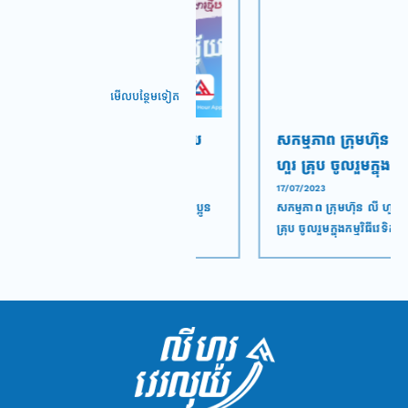
មើល​បន្ថែម​ទៀត
កាន់តែទំនើប! ជាមួយ
សកម្មភាព ក្រុមហ៊ុន លី
មុខងារថ្មី របស់ Ly
ហួរ គ្រុប ចូលរួមក្នុងកម្ម
Hour App បងប្អូននឹង
វិធីវេទិការសេដ្ឋកិច្ច
21/06/2024
17/07/2023
បើកមុខងារថ្មីនេះ​ឥឡូវ បងប្អូន
សកម្មភាព ក្រុមហ៊ុន លី ហួរ
លែងបារម្ភរឿងបង់ថ្លៃ
ឆ្នាំ២០២៣​ នៅថ្ងៃទី១៦
មិនចាំបាច់ខ្វល់ ឬចុចបង់
គ្រុប ចូលរួមក្នុងកម្មវិធីវេទិការ
ភ្លើងទៀតហើយ!
កក្កដា ២០២៣
ដដែលៗនោះទេ Ly Hour
សេដ្ឋកិច្ចឆ្នាំ២០២៣​ នៅថ្ងៃទី១៦
App បង់ថ្លៃភ្លើងជូនបងប្អូន
កក្កដា ២០២៣ ដែលធ្វេី
ដោយស្វ័យប្រវត្តជារៀងរាល់ខែ!
នៅសាលសន្និសិទ កោះពេជ្យ
ដំបូងបើក
Ly Hour App
ចុច
ទូទាត់វិក្កយបត្រ
ចុច
<ជ្រើសរើសស្ថាប័ន>