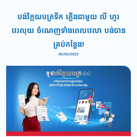
បង់វិក្កយបត្រទឹក ភ្លើងជាមួយ លី ហួរ
វេរលុយ ចំណេញទំាងពេលវេលា បង់បាន
គ្រប់កន្លែង!
05/02/2023