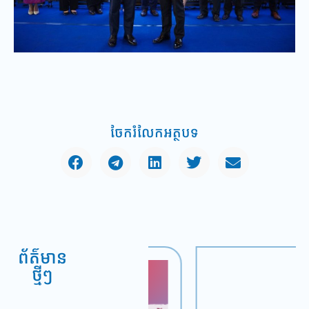
ចែករំលែកអត្ថបទ
ព័ត៌មាន
ថ្មីៗ