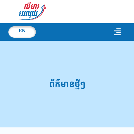
EN
ព័ត៌មានថ្មីៗ