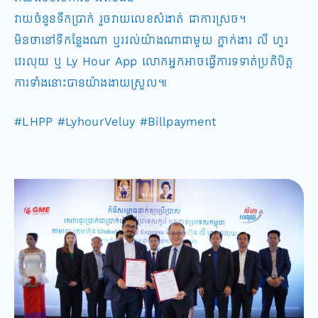
វាយចំនួនទឹកប្រាក់ រួចវាយលេខសំងាត់ ជាការស្រច។
មិនថានៅទីកន្លែងណា ឬរវល់យ៉ាងណាជាមួយ ភ្នាក់ងារ លី ហួរ
វេរលុយ​ ឬ Ly Hour App លោកអ្នកអាចធ្វើការទទាត់ប្រតិបិត្ត
ការទំាងនោះបានយ៉ាងងាយស្រួល៕
#LHPP #LyhourVeluy #Billpayment