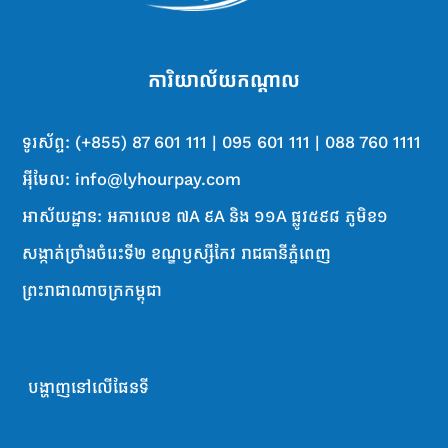
ជ្រើស <
អគ្គិសនីកម្ពុជា>
ការិយាល័យ​ក​ណ្តា​ល
បញ្ចូល
លេខសំគាល់
<
អតិថិជន>
ទូរស័ព្ទ: (+855) 87 601 111 | 095 601 111 | 088 760 1111
<ការទូទាត់
ចុចបើក
ស្វ័យប្រវត្ត>
អ៊ីមែល: info@lyhourpay.com
អាស័យដ្ឋាន: អគារលេខ ៧A ៩A និង ១១A ផ្លូវ៥៩៨ ភូមិខ១
ចុចលើ
<ការទូតាត់
ពាក្យ
ស្វ័យប្រវត្ត>
សង្កាត់ច្រាំងចំរេះទី២ ខណ្ឌឫស្សីកែវ រាជធានីភ្នំពេញ
<លេខសម្ងាត់ប្រត្តិបត្តិ
ជាការ
ព្រះរាជាណាចក្រកម្ពុជា
បញ្ចូល
ការ>
ស្រេច!
:
Download Ly Hour App:
Facebook:
om/r/pQLnfWQDyZ
http://onelink.to/lyhourapp
https://www.facebook.c
តស់!
Ly Hour App
ទាញយក
ទាំងអស់គ្នា
បង្ហាញនៅលើផែនទី