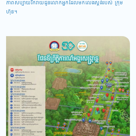
ភាពសប្បាយរីករាយជូនលោកអ្នកដែលមកលេងស្តង់របស់ ​ក្រុម
ហ៊ុន។​