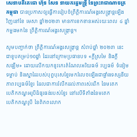
សេនាបតីតេជោ ហ៊ុន សែន នាយករដ្ឋមន្រ្តី នៃព្រះរាជាណាចក្រ
កម្ពុជា
បានប្រកាសឲ្យធ្វើការរៀបចំព្រឹត្តិការណ៍អង្គរសង្រ្គាន្តឡើង
វិញនៅខែ មេសា ឆ្នាំ២០២៣ មានការខកខានអស់​រយៈពេល ៤ ឆ្នាំ
កម្លងមកនៃ ព្រឹត្តិការណ៍​អង្គរ​សង្រ្កាន្ត។​
សូមបញ្ចាក់ថា ព្រឹត្តិការណ៍​អង្គរ​សង្រ្កាន្ត សំរាប់ឆ្នាំ ២០២៣ នេះ
ជាខួបគម្រប់១០ឆ្នាំ ដែរនៅក្រោមប្រធានបទ «ក្ដីស្រមៃ និងក្ដី
សង្ឃឹម» ដោយលើកយកនូវកេរតំណែលអរិយធម៌ វប្បធម៌ ទំនៀម
ទម្លាប់ និងស្នាដៃរបស់បុព្វបុរសខ្មែរមករំលេចឡើងជាផ្ទាំងទស្សនីយ
ភាពវប្បធម៌ខ្មែរ ដែលជា​ការ​រំលឹក​ដល់ភាព​រស់រវើក នៃមរតក
បេតិកភណ្ឌអរូបីដ៏ផូរផង់របស់ខ្មែរ នៅ​លើ​ទីតាំង​នៃមរតក​
បេតិកភណ្ឌរូបី នៃពិភពលោក