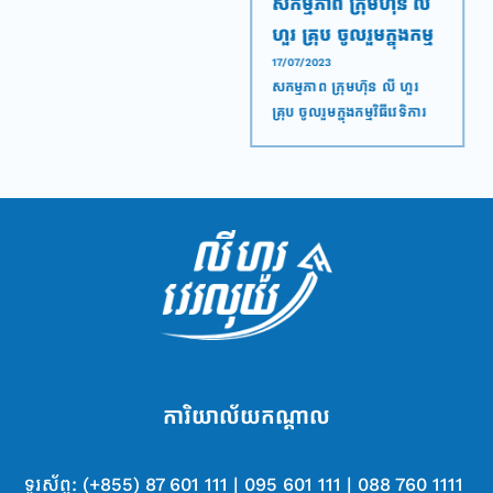
កាន់តែទំនើប! ជាមួយ
សកម្មភាព ក្រុមហ៊ុន លី
មុខងារថ្មី របស់ Ly
ហួរ គ្រុប ចូលរួមក្នុងកម្ម
Hour App បងប្អូននឹង
វិធីវេទិការសេដ្ឋកិច្ច
21/06/2024
17/07/2023
បើកមុខងារថ្មីនេះ​ឥឡូវ បងប្អូន
សកម្មភាព ក្រុមហ៊ុន លី ហួរ
លែងបារម្ភរឿងបង់ថ្លៃ
ឆ្នាំ២០២៣​ នៅថ្ងៃទី១៦
មិនចាំបាច់ខ្វល់ ឬចុចបង់
គ្រុប ចូលរួមក្នុងកម្មវិធីវេទិការ
ភ្លើងទៀតហើយ!
កក្កដា ២០២៣
ដដែលៗនោះទេ Ly Hour
សេដ្ឋកិច្ចឆ្នាំ២០២៣​ នៅថ្ងៃទី១៦
App បង់ថ្លៃភ្លើងជូនបងប្អូន
កក្កដា ២០២៣ ដែលធ្វេី
ដោយស្វ័យប្រវត្តជារៀងរាល់ខែ!
នៅសាលសន្និសិទ កោះពេជ្យ
ដំបូងបើក
Ly Hour App
ចុច
ទូទាត់វិក្កយបត្រ
ចុច
<ជ្រើសរើសស្ថាប័ន>
ជ្រើស <
អគ្គិសនីកម្ពុជា>
ការិយាល័យ​ក​ណ្តា​ល
បញ្ចូល
លេខសំគាល់
<
អតិថិជន>
ទូរស័ព្ទ: (+855) 87 601 111 | 095 601 111 | 088 760 1111