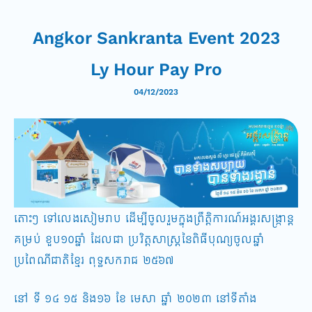
Angkor Sankranta Event 2023
Ly Hour Pay Pro
04/12/2023
តោះៗ ទៅលេងសៀមរាប ដើម្បីចូលរួមក្នុងព្រឹត្តិការណ៍​អង្គរ​សង្រ្កាន្ត
គម្រប់ ខួប១០ឆ្នាំ ដែលជា ប្រវិត្តសាស្រ្តនៃ​ពិធីបុណ្យ​ចូលឆ្នាំ​
ប្រពៃណីជាតិខ្មែរ ពុទ្ធសករាជ ២៥៦៧
នៅ ទី​ ១៤ ១៥ និង១៦​ ខែ មេសា​ ឆ្នាំ​​ ២០២៣ នៅទីតំាង