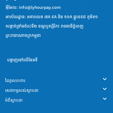
<ការទូទាត់
ចុចបើក
ស្វ័យប្រវត្ត>
អ៊ីមែល: info@lyhourpay.com
អាស័យដ្ឋាន: អគារលេខ ៧A ៩A និង ១១A ផ្លូវ៥៩៨ ភូមិខ១
ចុចលើ
<ការទូតាត់
ពាក្យ
ស្វ័យប្រវត្ត>
សង្កាត់ច្រាំងចំរេះទី២ ខណ្ឌឫស្សីកែវ រាជធានីភ្នំពេញ
<លេខសម្ងាត់ប្រត្តិបត្តិ
ជាការ
ព្រះរាជាណាចក្រកម្ពុជា
បញ្ចូល
ការ>
ស្រេច!
:
Download Ly Hour App:
Facebook:
om/r/pQLnfWQDyZ
http://onelink.to/lyhourapp
https://www.facebook.c
តស់!
Ly Hour App
ទាញយក
ទាំងអស់គ្នា
បង្ហាញនៅលើផែនទី
ដៃគូសហការ
សេវាកម្មរបស់ស្ថាបនា
អំពីស្ថាបនា