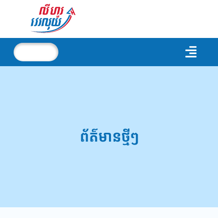
ព័ត៌មានថ្មីៗ