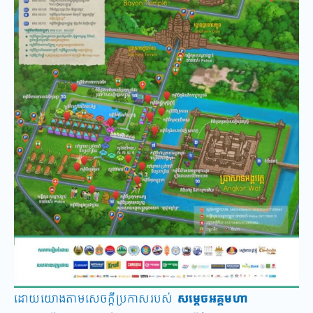
ដោយយោងតាមសេចក្តីប្រកាស​របស់​
សម្តេចអគ្គមហា