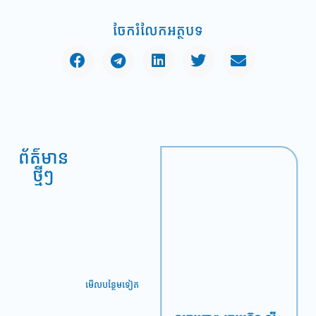
ចែករំលែកអត្ថបទ
ព័ត៌មាន
ថ្មីៗ
មើល​បន្ថែម​ទៀត