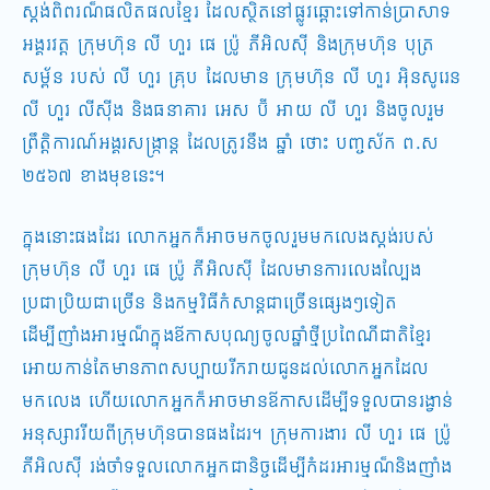
ស្តង់ពិពរណ៏ផលិតផលខ្មែរ ដែលស្ថិតនៅផ្លូវឆ្ពោះទៅកាន់ប្រាសាទ
អង្គរវត្ត ក្រុមហ៊ុន លី ហួរ ផេ ប្រ៉ូ ភីអិលស៊ី និងក្រុមហ៊ុន បុត្រ
សម្ព័ន របស់ លី​ ហួរ គ្រុប ដែលមាន ក្រុមហ៊ុន លី ហួរ អ៊ិនសូរេន
លី ហួរ លីស៊ីង និងធនាគារ អេស ប៊ី អាយ លី ហួរ និងចូលរួម
ព្រឹត្តិការណ៍​អង្គរ​សង្រ្កាន្ត ដែលត្រូវនឹង ឆ្នាំ ថោះ បញ្ចស័ក ព.ស
២៥៦៧ ខាងមុខនេះ។
ក្នុងនោះផងដែរ លោកអ្នកក៏អាចមកចូលរួមមកលេងស្តង់របស់
ក្រុមហ៊ុន លី ហួរ ផេ ប្រ៉ូ ភីអិលស៊ី ដែលមានការលេងល្បែង
ប្រជាប្រិយជាច្រើន និងកម្មវិធីកំសាន្តជាច្រើនផ្សេងៗទៀត
ដើម្បីញំាងអារម្មណ៏ក្នុងឪកាសបុណ្យចូលឆ្នាំថ្មីប្រពៃណីជាតិខែ្មរ
អោយកាន់តែមានភាពសប្បាយរីករាយជូនដល់លោកអ្នកដែល
មកលេង ហើយលោកអ្នកក៏អាចមានឪកាសដើម្បី​ទទួលបានរង្វាន់
អនុស្សាវរីយពីក្រុមហ៊ុនបានផងដែរ។ ក្រុមការងារ លី ហួរ ផេ ប្រ៉ូ
ភីអិលស៊ី រង់ចំាទទួលលោកអ្នកជានិច្ចដើម្បីកំដរអារម្មណ៏និងញំាង